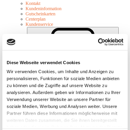
Kontakt
Kundeninformation
Gutscheinkarten
Centerplan
Kundenservice
Diese Webseite verwendet Cookies
Footer
Wir verwenden Cookies, um Inhalte und Anzeigen zu
Impressum
personalisieren, Funktionen für soziale Medien anbieten
Rechtliches
zu können und die Zugriffe auf unsere Website zu
Datenschutz
Cookies
analysieren. Außerdem geben wir Informationen zu Ihrer
Verwendung unserer Website an unsere Partner für
soziale Medien, Werbung und Analysen weiter. Unsere
Ärzte und Apotheken rund ums
Partner führen diese Informationen möglicherweise mit
QUARREE
weiteren Daten zusammen, die Sie ihnen bereitgestellt
haben oder die sie im Rahmen Ihrer Nutzung der Dienste